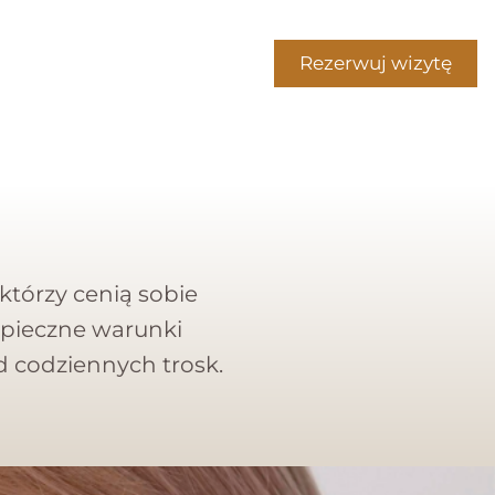
Rezerwuj wizytę
którzy cenią sobie
zpieczne warunki
od codziennych trosk.