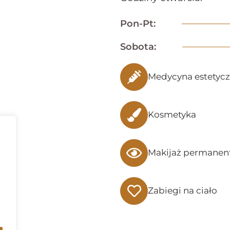
Pon-Pt:
Sobota:
Medycyna estetyc
Kosmetyka
Makijaż permanen
Zabiegi na ciało